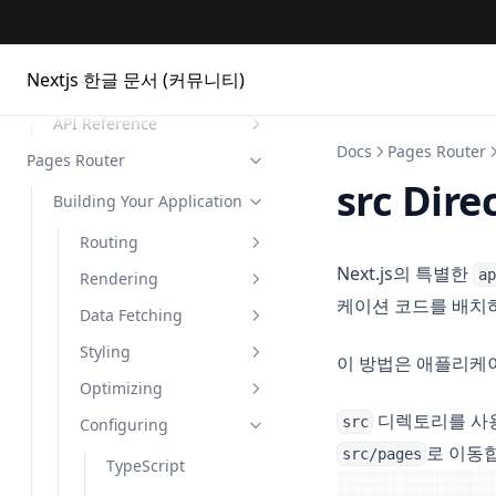
Project Structure
App Router
Nextjs 한글 문서 (커뮤니티)
Building Your Application
API Reference
Routing
Docs
Pages Router
Pages Router
Data Fetching
Components
Defining Routes
src Dire
Building Your Application
Rendering
File Conventions
Pages and Layouts
Data Fetching
Font
Caching
Functions
Routing
Layouts and
Caching and
Partial Prerendering
Image
Default
Templates
Revalidating
Next.js의 특별한
Styling
next.config.js Options
ap
Rendering
Server Components
Link
Error
Cookies
Pages and Layouts
Linking and
Server Actions and
케이션 코드를 배치
Optimizing
create-next-app
Data Fetching
Client Components
Stylesheets
Script
Instrumentation
Draft Mode
appDir
Dynamic Routes
Server-Side
Navigating
Mutations
Rendering
Configuring
Edge Runtime
Styling
Composition Patterns
Tailwind CSS
Images
Layout
Fetch
assetPrefix
Linking and
Get Static Props
Error Handling
이 방법은 애플리케이
Navigating
Static Site
Testing
Next.js CLI
Optimizing
Edge and Node.js
Sass
Videos
TypeScript
Loading
Generate Image
basePath
Get Static Paths
CSS Modules
Loading UI and
Generation
Runtimes
Metadata
Redirecting
디렉토리를 사
Authentication
Streaming
src
Configuring
CSS-in-JS
Fonts
ESLint
Vitest
MDX Components
compress
Forms and Mutations
Tailwind CSS
Images
Automatic Static
Generate Metadata
로 이동
Custom App
src/pages
Deploying
Redirecting
Metadata
Environment
Jest
Middleware
crossOrigin
Optimization
Get Server-Side
CSS in JS
Fonts
TypeScript
Variables
Generate Sitemaps
Custom Document
Props
Upgrading
Route Groups