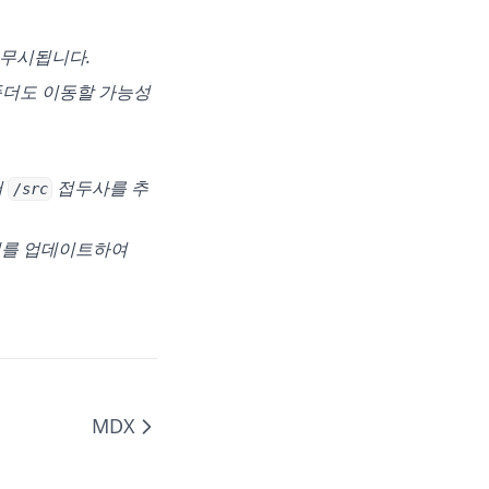
 무시됩니다.
폴더도 이동할 가능성
ns in a new tab)
서
접두사를 추
/src
를 업데이트하여
MDX