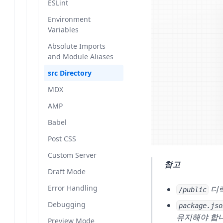
Scripts
Playwright
Production Checklist
Not Found
cssChunking
Client-Side
Sass
Scripts
ESLint
Absolute Imports
Generate Static
Rendering
API Routes
Incremental Static
Colocation
Package Bundling
Cypress
Static Exports
Codemods
Page
devIndicators
Static Assets
Environment
and Module Aliases
Params
Regeneration
Edge and Node.js
Custom Error
Variables
Dynamic Routes
Lazy Loading
Multi Zones
Version 15
Route Segment
distDir
Package Bundling
MDX
Generate Viewport
Runtimes
Client-Side
Config
Internationalization
Absolute Imports
Parallel Routes
Analytics
Version 14
env
Analytics
src Directory
Headers
and Module Aliases
Route
Middleware
Intercepting Routes
Instrumentation
App Router
eslint
Lazy Loading
Draft Mode
Image Response
src Directory
Migration
Template
Route Handlers
Open Telemetry
exportPathMap
Instrumentation
Content Security
Next Request
MDX
From Create React
Metadata Files
Middleware
Policy
Static Assets
generateBuildId
Open Telemetry
App
Next Response
AMP
App Icons
Internationalization
Third Party Libraries
generateEtags
Third-Party Libraries
From Vite
Not Found
Babel
Manifest
Memory Usage
headers
From Create React
Permanent Redirect
Post CSS
OpenGraph
App(alter)
httpAgentOptions
Redirect
Custom Server
Image
참고
images
Revalidate Path
Draft Mode
Robots
incrementalCacheHa
Revalidate Tag
Error Handling
Sitemap
디렉
/public
ndlerPath
unstable_after
Debugging
package.jso
instrumentationHook
유지해야 합니
unstable_cache
Preview Mode