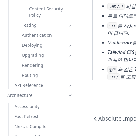
logging
파일
.env.*
unstable_noStore
Content Security
mdxRs
Policy
루트 디렉토
unstable_rethrow
onDemandEntries
Testing
를 사용
src
useParams
optimizePackageImp
이 큽니다.
Authentication
Vitest
usePathname
orts
Middlewa
Deploying
Jest
useReportWebVitals
output
Tailwind 
Upgrading
Playwright
Production Checklist
useRouter
pageExtensions
가해야 합니다
Rendering
Cypress
Static Exports
Codemods
useSearchParams
poweredByHeader
와 같은 
@/*
Routing
를 포함
Multi Zones
App Router
src/
useSelectedLayoutSe
ppr
Migration
gment
API Reference
CI Build Caching
productionBrowserS
From Vite
useSelectedLayoutSe
ourceMaps
Architecture
Components
gments
From Create React
reactCompiler
Accessibility
Functions
Font
App
User Agent
reactStrictMode
Fast Refresh
next.config.js Options
Head
getInitialProps
Absolute Impo
Version 14
Forbidden
redirects
Next.js Compiler
create-next-app
Image (Legacy)
getServerSideProps
assetPrefix
Version 13
Refresh
rewrites