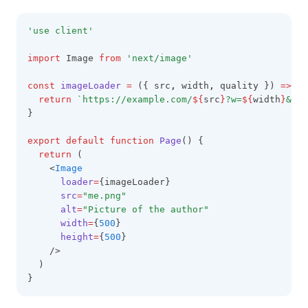
'use client'
import
 Image 
from
'next/image'
const
imageLoader
=
 ({ src
,
 width
,
 quality }) 
=>
 {
return
`https://example.com/
${
src
}
?w=
${
width
}
&q=
$
}
export
default
function
Page
() {
return
 (
    <
Image
loader
=
{imageLoader}
src
=
"me.png"
alt
=
"Picture of the author"
width
=
{
500
}
height
=
{
500
}
    />
  )
}