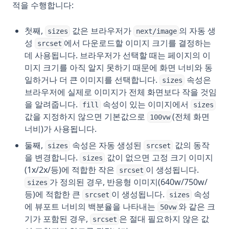
적을 수행합니다:
첫째,
값은 브라우저가
의 자동 생
sizes
next/image
성
에서 다운로드할 이미지 크기를 결정하는
srcset
데 사용됩니다. 브라우저가 선택할 때는 페이지의 이
미지 크기를 아직 알지 못하기 때문에 화면 너비와 동
일하거나 더 큰 이미지를 선택합니다.
속성은
sizes
브라우저에 실제로 이미지가 전체 화면보다 작을 것임
을 알려줍니다.
속성이 있는 이미지에서
fill
sizes
값을 지정하지 않으면 기본값으로
(전체 화면
100vw
너비)가 사용됩니다.
둘째,
속성은 자동 생성된
값의 동작
sizes
srcset
을 변경합니다.
값이 없으면 고정 크기 이미지
sizes
(1x/2x/등)에 적합한 작은
이 생성됩니다.
srcset
가 정의된 경우, 반응형 이미지(640w/750w/
sizes
등)에 적합한 큰
이 생성됩니다.
속성
srcset
sizes
에 뷰포트 너비의 백분율을 나타내는
와 같은 크
50vw
기가 포함된 경우,
은 절대 필요하지 않은 값
srcset