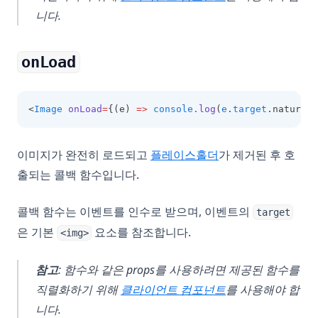
니다.
onLoad
<
Image
onLoad
=
{(e) 
=>
console
.log
(
e
.
target
.naturalW
이미지가 완전히 로드되고
플레이스홀더
가 제거된 후 호
출되는 콜백 함수입니다.
콜백 함수는 이벤트를 인수로 받으며, 이벤트의
target
은 기본
요소를 참조합니다.
<img>
참고
: 함수와 같은 props를 사용하려면 제공된 함수를
직렬화하기 위해
클라이언트 컴포넌트
를 사용해야 합
니다.