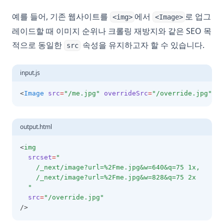
예를 들어, 기존 웹사이트를
에서
로 업그
<img>
<Image>
레이드할 때 이미지 순위나 크롤링 재방지와 같은 SEO 목
적으로 동일한
속성을 유지하고자 할 수 있습니다.
src
input.js
<
Image
src
=
"/me.jpg"
overrideSrc
=
"/override.jpg"
 />
output.html
<
img
srcset
=
"
    /_next/image?url=%2Fme.jpg&w=640&q=75 1x,
    /_next/image?url=%2Fme.jpg&w=828&q=75 2x
  "
src
=
"/override.jpg"
/>