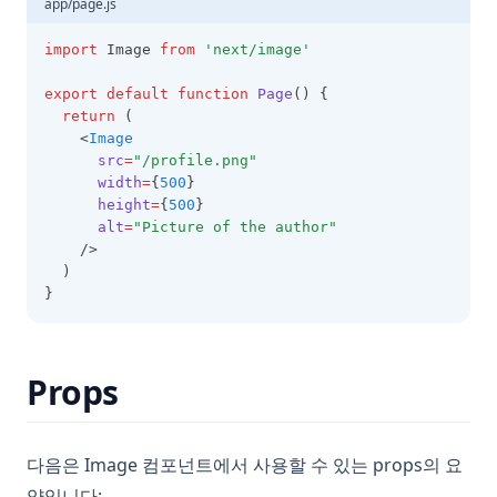
app/page.js
import
 Image 
from
'next/image'
export
default
function
Page
() {
return
 (
    <
Image
src
=
"/profile.png"
width
=
{
500
}
height
=
{
500
}
alt
=
"Picture of the author"
    />
  )
}
Props
다음은 Image 컴포넌트에서 사용할 수 있는 props의 요
약입니다: