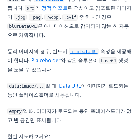
됩니다.
가
정적 임포트
된 객체이고 임포트된 이미지
src
가
,
,
,
중 하나인 경우
.jpg
.png
.webp
.avif
은 애니메이션으로 감지되지 않는 한 자동
blurDataURL
으로 채워집니다.
동적 이미지의 경우, 반드시
속성을 제공해
blurDataURL
(opens in a new tab)
야 합니다.
Plaiceholder
와 같은 솔루션이
생성
base64
을 도울 수 있습니다.
(opens in a new tab)
일 때,
Data URL
이 이미지가 로드되는
data:image/...
동안 플레이스홀더로 사용됩니다.
일 때, 이미지가 로드되는 동안 플레이스홀더가 없
empty
고 빈 공간만 표시됩니다.
한번 시도해보세요: