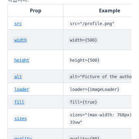
Prop
Example
src
src="/profile.png"
width
width={500}
height
height={500}
alt
alt="Picture of the author"
loader
loader={imageLoader}
fill
fill={true}
sizes="(max-width: 768px) 1
sizes
33vw"
quality
quality={80}