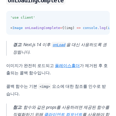
onLoadingComplete
'use client'
<
Image
onLoadingComplete
=
{(img) 
=>
console
.log
(
img
.
경고
: Next.js 14 이후
을 대신 사용하도록 권
onLoad
장됩니다.
이미지가 완전히 로드되고
플레이스홀더
가 제거된 후 호
출되는 콜백 함수입니다.
콜백 함수는 기본
요소에 대한 참조를 인수로 받
<img>
습니다.
참고
: 함수와 같은 props를 사용하려면 제공된 함수를
직렬화하기 위해
클라이언트 컴포넌트
를 사용해야 합