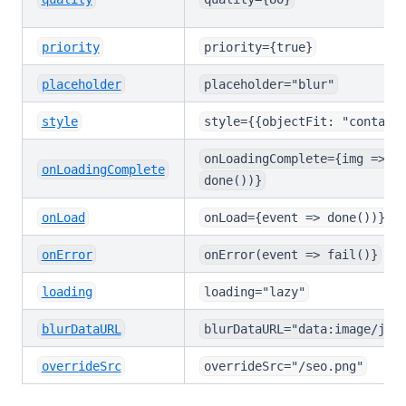
priority
priority={true}
placeholder
placeholder="blur"
style
style={{objectFit: "contain
onLoadingComplete={img =>
onLoadingComplete
done())}
onLoad
onLoad={event => done())}
onError
onError(event => fail()}
loading
loading="lazy"
blurDataURL
blurDataURL="data:image/jpe
overrideSrc
overrideSrc="/seo.png"