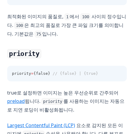
최적화된 이미지의 품질로,
에서
사이의 정수입니
1
100
다.
은 최고의 품질로 가장 큰 파일 크기를 의미합니
100
다. 기본값은
입니다.
75
priority
priority
=
{false} 
// {false} | {true}
true로 설정하면 이미지는 높은 우선순위로 간주되어
(opens in a new tab)
preload
됩니다.
를 사용하는 이미지는 자동으
priority
로 지연 로딩이 비활성화됩니다.
(opens in a new tab)
Largest Contentful Paint (LCP)
요소로 감지된 모든 이
미지에
속성을 사용해야 합니다. 다른 뷰포트