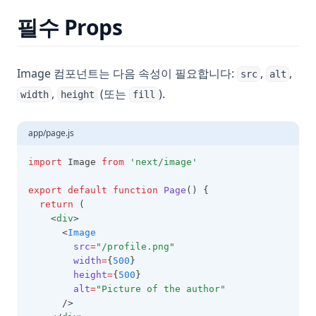
필수 Props
Image 컴포넌트는 다음 속성이 필요합니다:
,
,
src
alt
,
(또는
).
width
height
fill
app/page.js
import
 Image 
from
'next/image'
export
default
function
Page
() {
return
 (
    <
div
>
      <
Image
src
=
"/profile.png"
width
=
{
500
}
height
=
{
500
}
alt
=
"Picture of the author"
      />