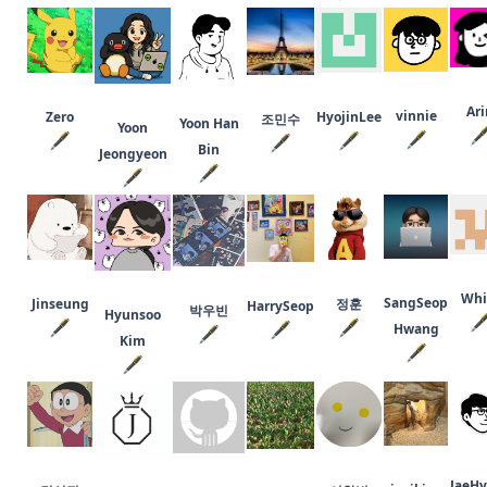
Ari
vinnie
Zero
HyojinLee
조민수
Yoon Han
Yoon

🖋
🖋
🖋
🖋
Bin
Jeongyeon
🖋
🖋
Whi
SangSeop
Jinseung
정훈
HarrySeop
박우빈
Hyunsoo

🖋
🖋
🖋
Hwang
🖋
Kim
🖋
🖋
JaeH