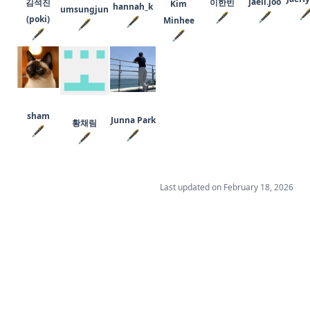
jaeil.joo
김석진
이한빈
Kim
hannah_k
umsungjun

🖋
🖋
(poki)
🖋
Minhee
🖋
🖋
🖋
sham
Junna Park
황채림
🖋
🖋
🖋
Last updated on
February 18, 2026