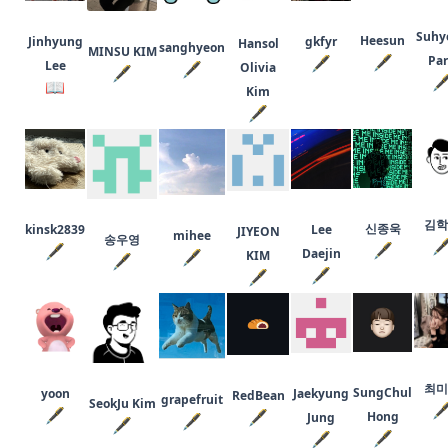
Suhy
Heesun
Jinhyung
gkfyr
Hansol
sanghyeon
MINSU KIM
🖋
🖋
Pa
Lee
🖋
Olivia
🖋

📖
Kim
🖋
김학
신종욱
kinsk2839
Lee
JIYEON
mihee
송우영

🖋
🖋
Daejin
🖋
KIM
🖋
🖋
🖋
최미
SungChul
yoon
Jaekyung
RedBean
grapefruit
SeokJu Kim

🖋
🖋
Hong
Jung
🖋
🖋
🖋
🖋