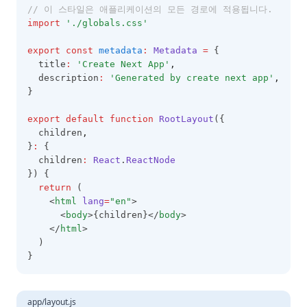
// 이 스타일은 애플리케이션의 모든 경로에 적용됩니다.
import
'./globals.css'
export
const
metadata
:
Metadata
=
 {
  title
:
'Create Next App'
,
  description
:
'Generated by create next app'
,
}
export
default
function
RootLayout
({
  children
,
}
:
 {
  children
:
React
.
ReactNode
}) {
return
 (
    <
html
lang
=
"en"
>
      <
body
>{children}</
body
>
    </
html
>
  )
}
app/layout.js