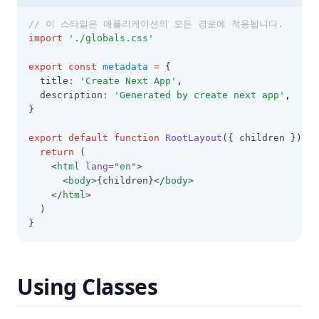
// 이 스타일은 애플리케이션의 모든 경로에 적용됩니다.
import
'./globals.css'
export
const
metadata
=
 {
  title
:
'Create Next App'
,
  description
:
'Generated by create next app'
,
}
export
default
function
RootLayout
({ children }) {
return
 (
    <
html
lang
=
"en"
>
      <
body
>{children}</
body
>
    </
html
>
  )
}
Using Classes