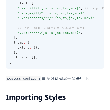
  content
:
 [
'./app/**/*.{js,ts,jsx,tsx,mdx}'
,
// `app` 
'./pages/**/*.{js,ts,jsx,tsx,mdx}'
,
'./components/**/*.{js,ts,jsx,tsx,mdx}'
,
// 또는 `src` 디렉토리를 사용하는 경우:
'./src/**/*.{js,ts,jsx,tsx,mdx}'
,
  ]
,
  theme
:
 {
    extend
:
 {}
,
  }
,
  plugins
:
 []
,
}
를 수정할 필요는 없습니다.
postcss.config.js
Importing Styles