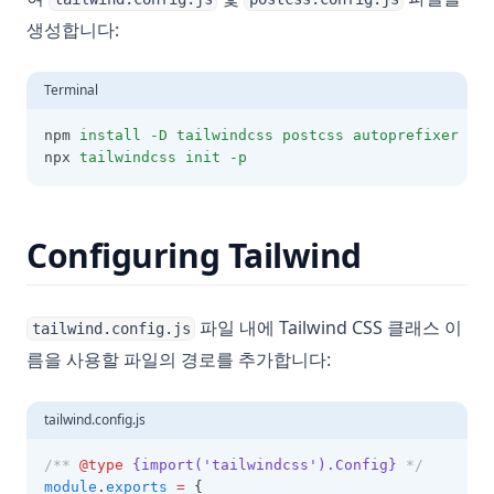
생성합니다:
Terminal
npm 
install
-D
tailwindcss
postcss
autoprefixer
npx 
tailwindcss
init
-p
Configuring Tailwind
파일 내에 Tailwind CSS 클래스 이
tailwind.config.js
름을 사용할 파일의 경로를 추가합니다:
tailwind.config.js
/** 
@type
{import('tailwindcss').Config}
 */
module
.
exports
=
 {