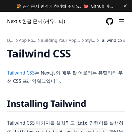
🎉 공식문서 번역에 참여해 주세요. 🐙 Github 바로가기 🐙
Nextjs 한글 문서 (커뮤니티)
GitHub
(opens in a
Docs
App Router
Building Your Application
Styling
Tailwind CSS
Tailwind CSS
(opens in a new tab)
Tailwind CSS
는 Next.js와 매우 잘 어울리는 유틸리티 우
선 CSS 프레임워크입니다.
Installing Tailwind
Tailwind CSS 패키지를 설치하고
명령어를 실행하
init
여
및
파일을
tailwind.config.js
postcss.config.js