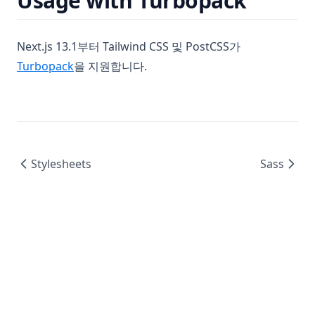
Usage with Turbopack
Next.js 13.1부터 Tailwind CSS 및 PostCSS가
(opens in a new tab)
Turbopack
을 지원합니다.
Stylesheets
Sass