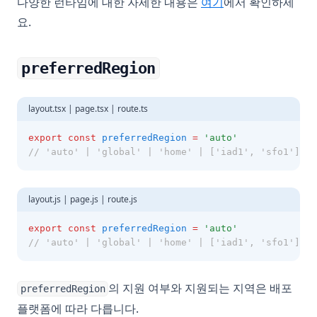
다양한 런타임에 대한 자세한 내용은
여기
에서 확인하세
요.
preferredRegion
layout.tsx | page.tsx | route.ts
export
const
preferredRegion
=
'auto'
// 'auto' | 'global' | 'home' | ['iad1', 'sfo1']
layout.js | page.js | route.js
export
const
preferredRegion
=
'auto'
// 'auto' | 'global' | 'home' | ['iad1', 'sfo1']
의 지원 여부와 지원되는 지역은 배포
preferredRegion
플랫폼에 따라 다릅니다.