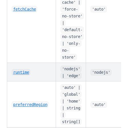
cache' |
fetchCache
'force-
'auto'
no-store'
|
'default-
no-store'
| 'only-
no-
store'
'nodejs'
runtime
'nodejs'
| 'edge'
'auto' |
'global'
| 'home'
preferredRegion
'auto'
| string
|
string[]