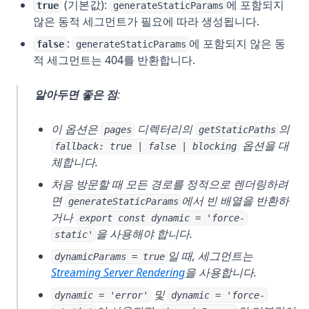
(기본값):
에 포함되지
true
generateStaticParams
않은 동적 세그먼트가 필요에 따라 생성됩니다.
:
에 포함되지 않은 동
false
generateStaticParams
적 세그먼트는 404를 반환합니다.
알아두면 좋은 점
:
이 옵션은
디렉터리의
의
pages
getStaticPaths
옵션을 대
fallback: true | false | blocking
체합니다.
처음 방문할 때 모든 경로를 정적으로 렌더링하려
면
에서 빈 배열을 반환하
generateStaticParams
거나
export const dynamic = 'force-
을 사용해야 합니다.
static'
일 때, 세그먼트는
dynamicParams = true
Streaming Server Rendering
을 사용합니다.
및
dynamic = 'error'
dynamic = 'force-