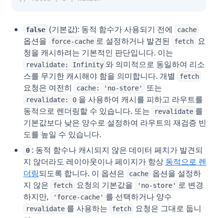
(기본값): 동적 함수가 사용되기 전에
false
cache
옵션을
로 설정하거나 발견된
요
force-cache
fetch
청을 캐시하려는 기본적인 판단입니다. 이는
와 의미적으로 동일하여 리소
revalidate: Infinity
스를 무기한 캐시해야 함을 의미합니다. 개별
fetch
요청은 여전히
또는
cache: 'no-store'
을 사용하여 캐시를 피하고 라우트를
revalidate: 0
동적으로 렌더링할 수 있습니다. 또는
를
revalidate
기본값보다 낮은 양수로 설정하여 라우트의 재검증 빈
도를 높일 수 있습니다.
: 동적 함수나 캐시되지 않은 데이터 페치가 발견되
0
지 않더라도 레이아웃이나 페이지가 항상
동적으로 렌
더링
되도록 합니다. 이 옵션은
옵션을 설정하
cache
지 않은
요청의 기본값을
로 변경
fetch
'no-store'
하지만,
를 선택하거나 양수
'force-cache'
를 사용하는
요청은 그대로 둡니
revalidate
fetch