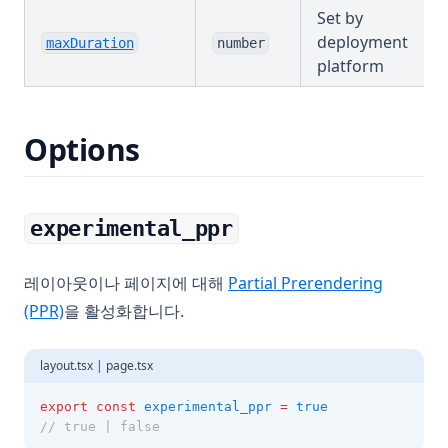
Set by
deployment
maxDuration
number
platform
Options
experimental_ppr
레이아웃이나 페이지에 대해
Partial Prerendering
(PPR)
을 활성화합니다.
layout.tsx | page.tsx
export
const
experimental_ppr
=
true
// true | false