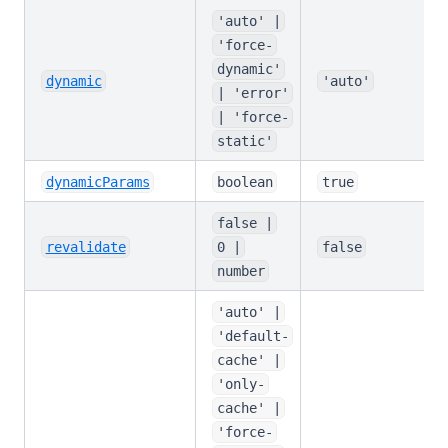
'auto' |
'force-
dynamic'
dynamic
'auto'
| 'error'
| 'force-
static'
dynamicParams
boolean
true
false |
revalidate
0 |
false
number
'auto' |
'default-
cache' |
'only-
cache' |
'force-